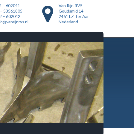
2 – 602041
Van Rijn RVS
 – 53561805
Goudsmid 14
72 – 602042
2461 LZ Ter Aar
fo@vanrijnrvs.nl
Nederland