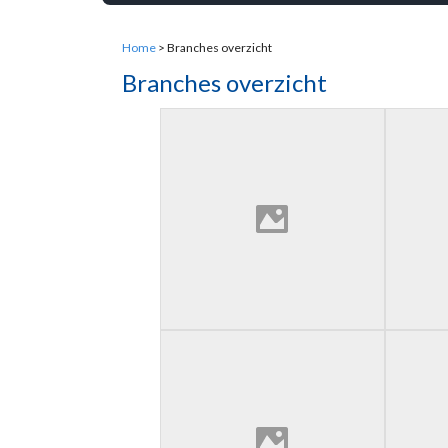
Home
> Branches overzicht
Branches overzicht
Industrie
Pharma
Skidbouw
Scheep